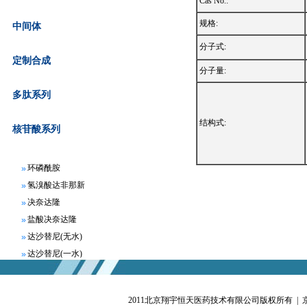
Cas No.:
规格:
中间体
分子式:
定制合成
分子量:
阿哌沙班
阿瑞匹坦
多肽系列
苯磺酸贝托司汀
结构式:
富马酸比索洛尔
核苷酸系列
枸橼酸氯米芬
环磷酰胺
氢溴酸达非那新
决奈达隆
盐酸决奈达隆
达沙替尼(无水)
达沙替尼(一水)
地拉罗司
非布索坦
富马酸非索罗定
2011北京翔宇恒天医药技术有限公司版权所有 |