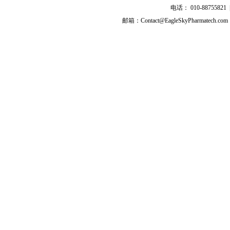
盐酸依伐布雷定
电话： 010-8875582
茚达特罗
邮箱：Contact@EagleSkyPharmatech.com
拉呋替丁
亚叶酸钙
左旋亚叶酸钙
甲氨蝶呤
咪唑斯汀
盐酸奥洛他定
盐酸普拉格雷
普拉格雷
帕立骨化醇
利伐沙班
西洛多辛
枸橼酸他莫昔芬
伏立康唑
伏格列波糖
降钙素
去氨加压素