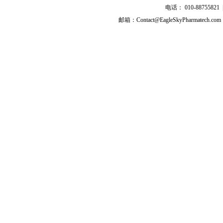
盐酸依伐布雷定
电话： 010-8875582
茚达特罗
邮箱：Contact@EagleSkyPharmatech.com
拉呋替丁
亚叶酸钙
左旋亚叶酸钙
甲氨蝶呤
咪唑斯汀
盐酸奥洛他定
盐酸普拉格雷
普拉格雷
帕立骨化醇
利伐沙班
西洛多辛
枸橼酸他莫昔芬
伏立康唑
伏格列波糖
降钙素
去氨加压素