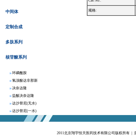
Cas No.:
规格:
中间体
定制合成
阿哌沙班
阿瑞匹坦
多肽系列
苯磺酸贝托司汀
富马酸比索洛尔
核苷酸系列
枸橼酸氯米芬
环磷酰胺
氢溴酸达非那新
决奈达隆
盐酸决奈达隆
达沙替尼(无水)
达沙替尼(一水)
地拉罗司
非布索坦
富马酸非索罗定
2011北京翔宇恒天医药技术有限公司版权所有 |