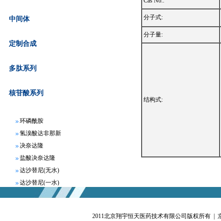
Cas No.:
分子式:
中间体
分子量:
定制合成
阿哌沙班
阿瑞匹坦
多肽系列
苯磺酸贝托司汀
富马酸比索洛尔
核苷酸系列
结构式:
枸橼酸氯米芬
环磷酰胺
氢溴酸达非那新
决奈达隆
盐酸决奈达隆
达沙替尼(无水)
达沙替尼(一水)
地拉罗司
非布索坦
富马酸非索罗定
2011北京翔宇恒天医药技术有限公司版权所有 |