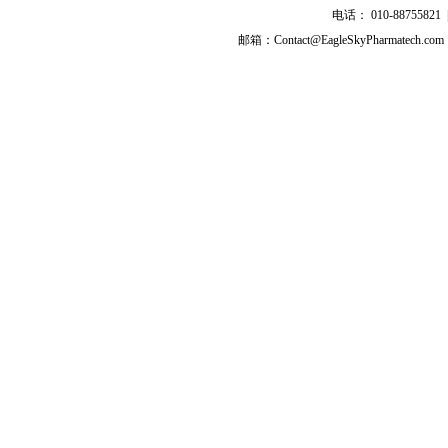
盐酸依伐布雷定
电话： 010-8875582
茚达特罗
邮箱：Contact@EagleSkyPharmatech.com
拉呋替丁
亚叶酸钙
左旋亚叶酸钙
甲氨蝶呤
咪唑斯汀
盐酸奥洛他定
盐酸普拉格雷
普拉格雷
帕立骨化醇
利伐沙班
西洛多辛
枸橼酸他莫昔芬
伏立康唑
伏格列波糖
降钙素
去氨加压素