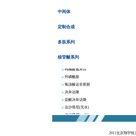
中间体
定制合成
阿哌沙班
多肽系列
阿瑞匹坦
苯磺酸贝托司汀
核苷酸系列
富马酸比索洛尔
枸橼酸氯米芬
环磷酰胺
氢溴酸达非那新
决奈达隆
盐酸决奈达隆
达沙替尼(无水)
达沙替尼(一水)
地拉罗司
非布索坦
2011北京翔宇