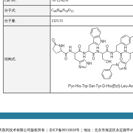
Cas No.:
76712-82-8
C
H
N
O
分子式:
6
6
8
6
1
8
1
2
分子量:
1323.51
结构式:
恒天医药技术有限公司版权所有 |
京ICP备09110018号
| 地址：北京市海淀区永定路甲4号