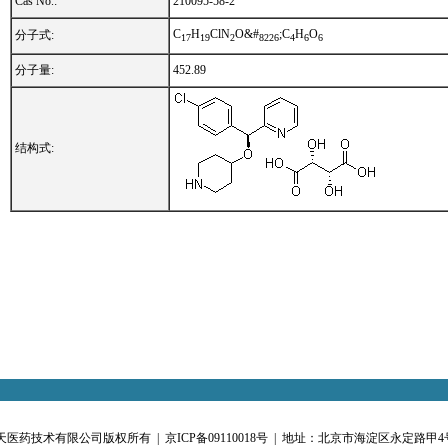
Cas No.:
210095-58-2
C
H
ClN
O&#
;C
H
O
分子式:
1
7
1
9
2
8
2
2
6
4
6
6
分子量:
452.89
结构式:
恒天医药技术有限公司版权所有 |
京ICP备09110018号
| 地址：北京市海淀区永定路甲4号