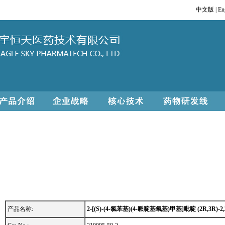
中文版
|
En
产品名称:
2-[(S)-(4-氯苯基)(4-哌啶基氧基)甲基]吡啶 (2R,3