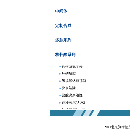
中间体
定制合成
阿哌沙班
多肽系列
阿瑞匹坦
苯磺酸贝托司汀
核苷酸系列
富马酸比索洛尔
枸橼酸氯米芬
环磷酰胺
氢溴酸达非那新
决奈达隆
盐酸决奈达隆
达沙替尼(无水)
达沙替尼(一水)
地拉罗司
非布索坦
2011北京翔宇
富马酸非索罗定