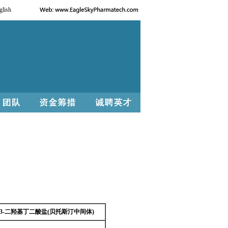
glish
R)-2,3-二羟基丁二酸盐(贝托斯汀中间体)